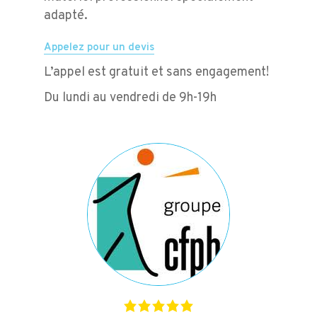
adapté.
Appelez pour un devis
L’appel est gratuit et sans engagement!
Du lundi au vendredi de 9h-19h
Le
Julien
ité
prop