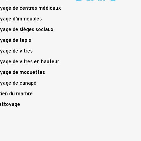
yage de centres médicaux
yage d’immeubles
yage de sièges sociaux
yage de tapis
yage de vitres
yage de vitres en hauteur
yage de moquettes
yage de canapé
tien du marbre
ettoyage