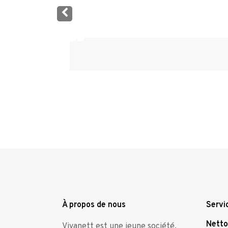
Confiance et qualité
Didier Goutman
,
Clarties CEO
,
Paris
"Un excellent rapport confiance/qualité/prix."
À propos de nous
Servi
Netto
Vivanett est une jeune société.