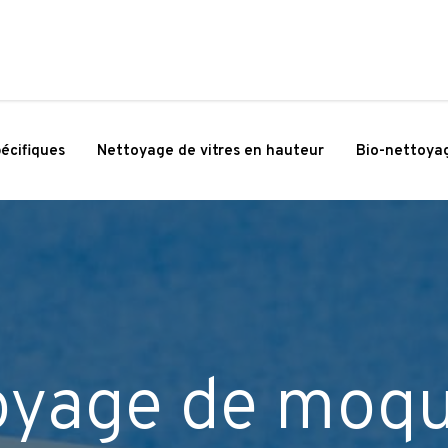
écifiques
Nettoyage de vitres en hauteur
Bio-nettoya
oyage de moqu